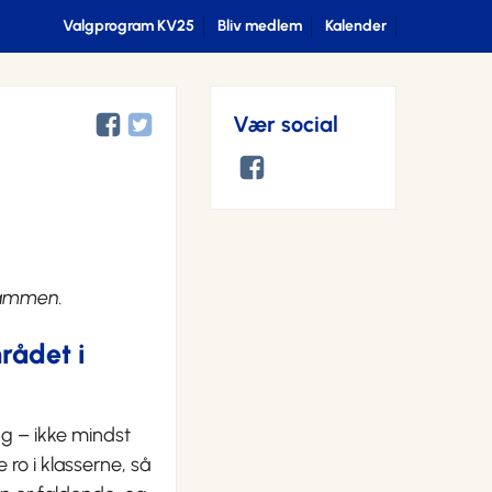
Valgprogram KV25
Bliv medlem
Kalender
Vær social
 sammen.
rådet i
ing – ikke mindst
ro i klasserne, så