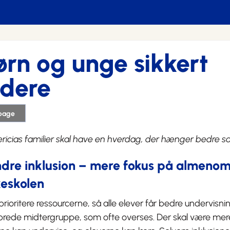
ørn og unge sikkert
idere
lbage
ericias familier skal have en hverdag, der hænger bedre
dre inklusion – mere fokus på almenom
keskolen
l prioritere ressourcerne, så alle elever får bedre undervisn
rede midtergruppe, som ofte overses. Der skal være mere 