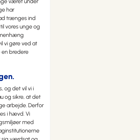
længe været under
nge har
grad trænges ind
 til vores unge og
ammenhæng
 vi gøre ved at
re en bredere
agen.
 og det vil vi i
 og sikre, at det
ge arbejde. Derfor
es i hævd. Vi
ngsmiljøer med
daginstitutionerne
r sig værdsat og