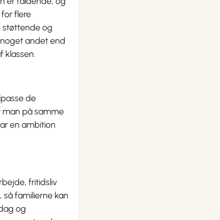
en er faldende, og
for flere
e støttende og
r noget andet end
f klassen.
ilpasse de
hvor man på samme
 har en ambition
jde, fritidsliv
, så familierne kan
erdag og