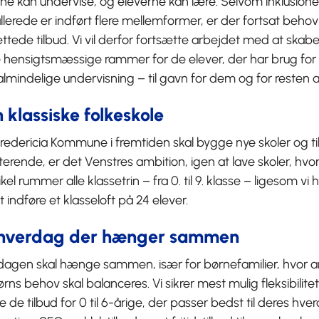
ne kan undervise, og eleverne kan lære. Selvom inklusion
llerede er indført flere mellemformer, er der fortsat behov 
ttede tilbud. Vi vil derfor fortsætte arbejdet med at skab
 hensigtsmæssige rammer for de elever, der har brug fo
lmindelige undervisning – til gavn for dem og for resten a
 klassiske folkeskole
redericia Kommune i fremtiden skal bygge nye skoler og t
terende, er det Venstres ambition, igen at lave skoler, 
kel rummer alle klassetrin – fra 0. til 9. klasse – ligesom vi
 indføre et klasseloft på 24 elever.
 hverdag der hænger sammen
agen skal hænge sammen, især for børnefamilier, hvor arbe
rns behov skal balanceres. Vi sikrer mest mulig fleksibilitet
 de tilbud for 0 til 6-årige, der passer bedst til deres hv