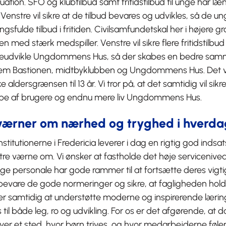
ituation. SFO og klubtilbud samt fritidstilbud til unge har 
 Venstre vil sikre at de tilbud bevares og udvikles, så de u
gsfulde tilbud i fritiden. Civilsamfundetskal her i højere 
n med stærk medspiller. Venstre vil sikre flere fritidstilbud
reudvikle Ungdommens Hus, så der skabes en bedre s
lem Bastionen, midtbyklubben og Ungdommens Hus. Det vil
 aldersgrænsen til 13 år. Vi tror på, at det samtidig vil sik
pe af brugere og endnu mere liv Ungdommens Hus.
værner om nærhed og tryghed i hverd
stitutionerne i Fredericia leverer i dag en rigtig god indsats,
re værne om. Vi ønsker at fastholde det høje serviceniveau
ge personale har gode rammer til at fortsætte deres vigti
i bevare de gode normeringer og sikre, at fagligheden hold
er samtidig at understøtte moderne og inspirerende læri
 til både leg, ro og udvikling. For os er det afgørende, at 
iver et sted, hvor børn trives, og hvor medarbejderne føle