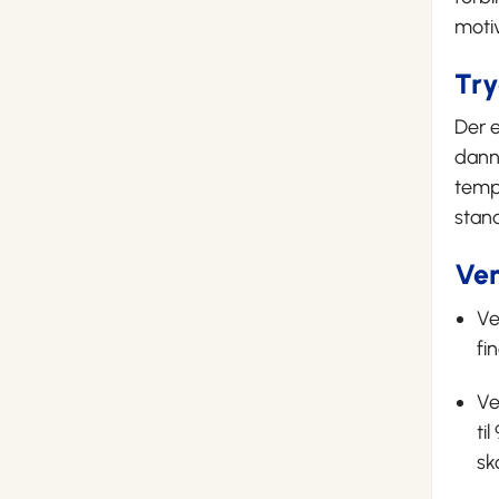
motiv
Try
Der e
dann
tempo
stan
Ven
Ve
fi
Ve
ti
sk