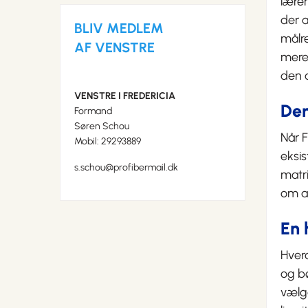
lærer
der a
BLIV MEDLEM
målre
AF VENSTRE
mere
den a
VENSTRE I FREDERICIA
Den
Formand
Søren Schou
Når F
Mobil: 29293889
eksis
s.schou@profibermail.dk
matri
om at
En
Hverd
og bø
vælge