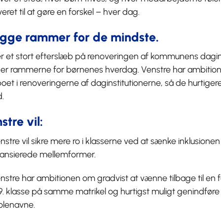
eret til at gøre en forskel – hver dag.
gge rammer for de mindste.
r et stort efterslæb på renoveringen af kommunens dagins
er rammerne for børnenes hverdag. Venstre har ambitio
et i renoveringerne af daginstitutionerne, så de hurtige
d.
stre vil:
nstre vil sikre mere ro i klasserne ved at sænke inklusionen
nansierede mellemformer.
nstre har ambitionen om gradvist at vænne tilbage til en 
l 9. klasse på samme matrikel og hurtigst muligt genindfør
olenavne.