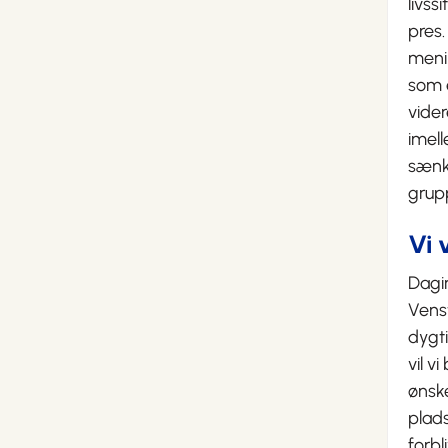
livss
pres.
menin
som e
vide
imel
sænke
grup
Vi 
Dagin
Venst
dygti
vil v
ønsk
plads
forbl