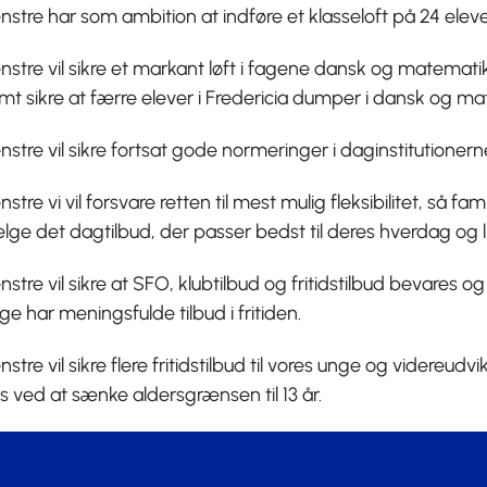
nstre har som ambition at indføre et klasseloft på 24 elever
nstre vil sikre et markant løft i fagene dansk og matematik 
mt sikre at færre elever i Fredericia dumper i dansk og ma
nstre vil sikre fortsat gode normeringer i daginstitutionern
nstre vi vil forsvare retten til mest mulig fleksibilitet, så fam
lge det dagtilbud, der passer bedst til deres hverdag og li
nstre vil sikre at SFO, klubtilbud og fritidstilbud bevares o
ge har meningsfulde tilbud i fritiden.
nstre vil sikre flere fritidstilbud til vores unge og videre
s ved at sænke aldersgrænsen til 13 år.