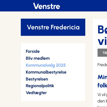
B
Venstre Fredericia
v
Forside
Ti
Bliv medlem
Fred
Kommunalvalg 2025
Kommunalbestyrelse
Min
Bestyrelsen
fol
Regionalpolitik
Vedtægter
Vi vi
den b