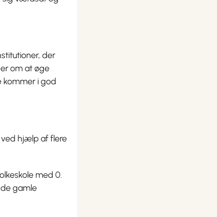
titutioner, der
ner om at øge
re kommer i god
 ved hjælp af flere
folkeskole med 0.
e de gamle