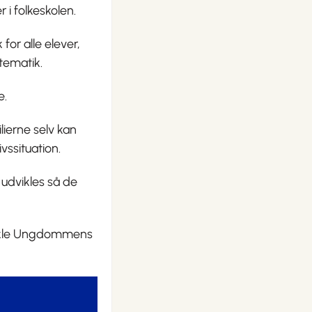
 i folkeskolen.
for alle elever,
tematik.
e.
ilierne selv kan
vssituation.
g udvikles så de
udvikle Ungdommens