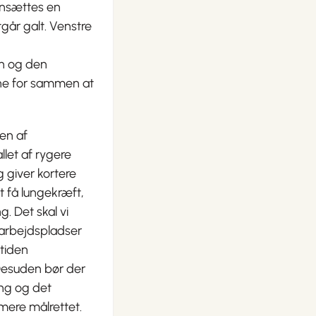
 ansættes en
går galt. Venstre
en og den
ne for sammen at
len af
llet af rygere
giver kortere
t få lungekræft,
. Det skal vi
earbejdspladser
stiden
 Desuden bør der
ng og det
mere målrettet.