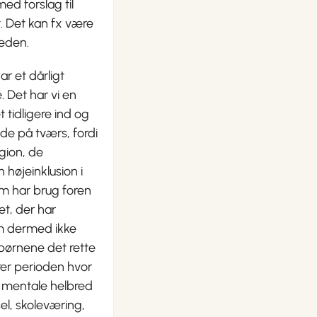
med forslag til
. Det kan fx være
heden.
ar et dårligt
 Det har vi en
 tidligere ind og
jde på tværs, fordi
gion, de
 højeinklusion i
som har brug foren
et, der har
om dermed ikke
 børnene det rette
rer perioden hvor
s mentale helbred
sel, skoleværing,