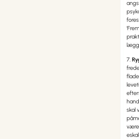
angst
psyk
fores
'Fre
prak
lægge
7.
Ry
frede
flad
levet
efter
handl
skal 
påmat
være
eskal