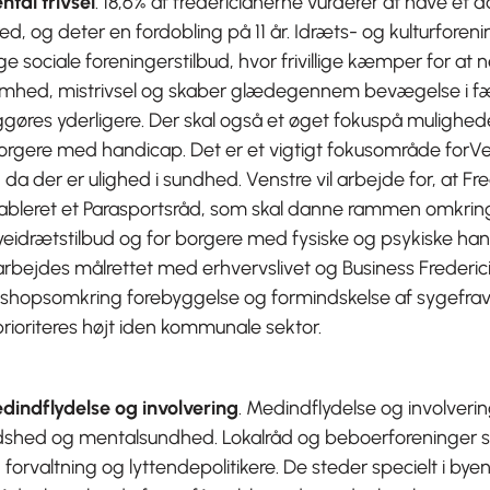
ntal trivsel
. 18,6% af fredericianerne vurderer at have et d
ed, og deter en fordobling på 11 år. Idræts- og kulturforen
 sociale foreningerstilbud, hvor frivillige kæmper for at
mhed, mistrivsel og skaber glædegennem bevægelse i fæl
ggøres yderligere. Der skal også et øget fokuspå mulighed
orgere med handicap. Det er et vigtigt fokusområde forVen
da der er ulighed i sundhed. Venstre vil arbejde for, at Fre
ableret et Parasportsråd, som skal danne rammen omkring 
yeidrætstilbud og for borgere med fysiske og psykiske ha
rbejdes målrettet med erhvervslivet og Business Frederi
shopsomkring forebyggelse og formindskelse af sygefravæ
prioriteres højt iden kommunale sektor.
dindflydelse og involvering
. Medindflydelse og involveri
redshed og mentalsundhed. Lokalråd og beboerforeninger s
forvaltning og lyttendepolitikere. De steder specielt i byen