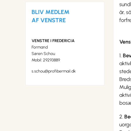
sund
BLIV MEDLEM
år, s
AF VENSTRE
forfr
VENSTRE I FREDERICIA
Venst
Formand
Søren Schou
1.
Bev
Mobil: 29293889
aktiv
stede
s.schou@profibermail.dk
Breds
Muli
aktiv
bosæt
2.
Be
uorg