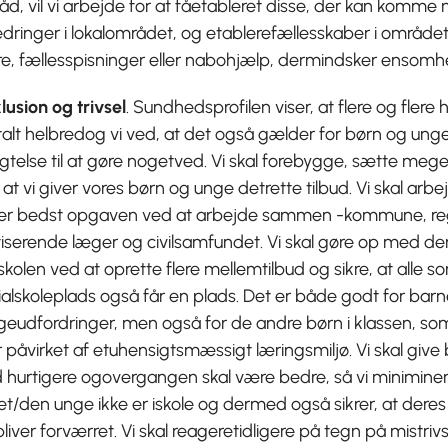
råd, vil vi arbejde for at fåetableret disse, der kan komme 
dringer i lokalområdet, og etablerefællesskaber i området
re, fællesspisninger eller nabohjælp, dermindsker ensom
lusion og trivsel
. Sundhedsprofilen viser, at flere og flere h
lt helbredog vi ved, at det også gælder for børn og unge.
igtelse til at gøre nogetved. Vi skal forebygge, sætte meget
, at vi giver vores børn og unge detrette tilbud. Vi skal arbe
øser bedst opgaven ved at arbejde sammen -kommune, re
iserende læger og civilsamfundet. Vi skal gøre op med den
skolen ved at oprette flere mellemtilbud og sikre, at alle 
alskoleplads også får en plads. Det er både godt for barn
igeudfordringer, men også for de andre børn i klassen, s
r påvirket af etuhensigtsmæssigt læringsmiljø. Vi skal give
d hurtigere ogovergangen skal være bedre, så vi minimine
t/den unge ikke er iskole og dermed også sikrer, at dere
bliver forværret. Vi skal reageretidligere på tegn på mistriv