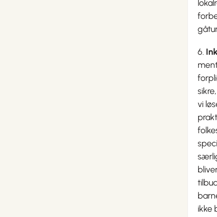
lokal
forbe
gåtu
6.
Ink
menta
forpl
sikre
vi l
prakt
folke
speci
særl
blive
tilbu
barne
ikke 