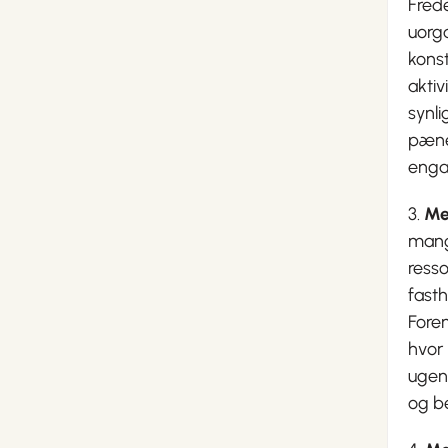
Fred
uorga
kons
aktiv
synl
pænev
enga
3.
Mer
mange
ress
fasth
Foren
hvor
ugen
og be