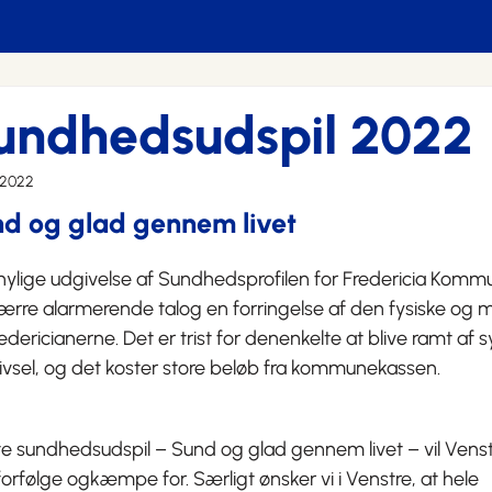
undhedsudspil 2022
 2022
d og glad gennem livet
ylige udgivelse af Sundhedsprofilen for Fredericia Kommu
ærre alarmerende talog en forringelse af den fysiske og
redericianerne. Det er trist for denenkelte at blive ramt a
ivsel, og det koster store beløb fra kommunekassen.
te sundhedsudspil – Sund og glad gennem livet – vil Venstr
l forfølge ogkæmpe for. Særligt ønsker vi i Venstre, at hele