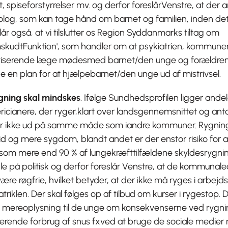
, spiseforstyrrelser mv. og derfor foreslårVenstre, at der
olog, som kan tage hånd om barnet og familien, inden det
lår også, at vi tilslutter os Region Syddanmarks tiltag om
mskudtFunktion', som handler om at psykiatrien, kommun
tiserende læge mødesmed barnet/den unge og forældre
 en plan for at hjælpebarnet/den unge ud af mistrivsel.
gning skal mindskes
. Ifølge Sundhedsprofilen ligger ande
ricianere, der ryger,klart over landsgennemsnittet og anta
er ikke ud på samme måde som iandre kommuner. Rygning 
id og mere sygdom, blandt andet er der enstor risiko for a
som mere end 90 % af lungekræfttilfældene skyldesrygning
e på politisk og derfor foreslår Venstre, at de kommunal
være røgfrie, hvilket betyder, at der ikke må ryges i arbejd
riklen. Der skal følges op af tilbud om kurser i rygestop.
 mereoplysning til de unge om konsekvenserne ved rygni
erende forbrug af snus fxved at bruge de sociale medier 