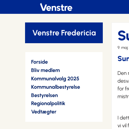
S
Venstre Fredericia
9. maj
Sun
Forside
Bliv medlem
Den n
Kommunalvalg 2025
desv
Kommunalbestyrelse
for f
Bestyrelsen
mistr
Regionalpolitik
Vedtægter
I det
vi vi