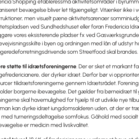
ericia Shopping etableressmå aktivitetsområder i byrumm
niseret bevægelse bliver let tilgængeligt. Vitænker ikke 
truktioner, men visuelt pæne aktivitetsarenaer somminiud
itetspladsen ved Sundhedshuset eller foran Fredericia Idr
iggøre vores eksisterende pladser fx ved Gasværksgrun
ejvisningsskilte i byen og ordningen med lån af udstyr h
geredeforretningsdrivende som Streetfood skal brandes.
e støtte til idrætsforeningerne
. Der er sket et markant fa
fredericianere, der dyrker idræt. Derfor bør vi opprioritere
ourcer tilidrætsforeningerne gennem Idrætsrådet. Forenin
older borgerne ibevægelse. Det gælder fra børneidræt til 
ingerne skal havemulighed for hjælp til at udvikle nye tilbu
 man kan dyrke idræt iungdomsalderen uden, at der er t
 med turneringsdeltagelse somfokus. Gåhold med socialt s
vægelse er medicin med livskvalitet.