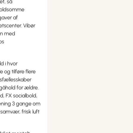
et, så
i voldsomme
gaver af
ætscenter. Vibør
den med
os
ld i hvor
 og tilføre flere
gsfællesskaber
gåhold for ældre.
d, FX socialbold,
ræning 3 gange om
amvær, frisk luft