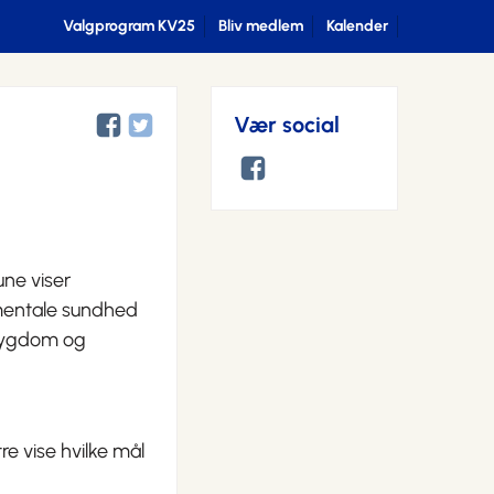
Valgprogram KV25
Bliv medlem
Kalender
Vær social
ne viser
 mentale sundhed
f sygdom og
e vise hvilke mål