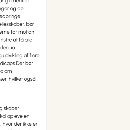
årligt mentalt
inger og de
 nedbringe
lesskaber, bør
erne for motion
stre at få alle
dericia
udvikling af flere
ndicaps.Der bør
cia om
r, hvilket også
ng skaber
kal opleve en
, hvor der ikke er