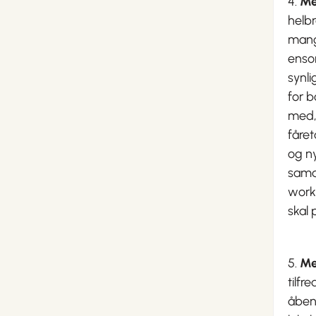
4.
Me
helbr
mange
enso
synli
for b
med, 
fåret
og n
sama
work
skal 
5.
Me
tilf
åben 