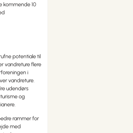
 de kommende 10
ed
fne potentiale til
r vandreture flere
rforeningen i
over vandreture.
dre udendørs
r turisme og
ianere.
 bedre rammer for
bejde med