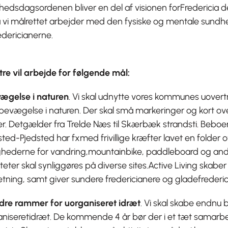
hedsdagsordenen bliver en del af visionen forFredericia
å vi målrettet arbejder med den fysiske og mentale sundh
edericianerne.
re vil arbejde for følgende mål:
ægelse i naturen
. Vi skal udnytte vores kommunes uovertru
bevægelse i naturen. Der skal små markeringer og kort ove
r. Detgælder fra Trelde Næs til Skærbæk strandsti. Beboe
ted-Pjedsted har fxmed frivillige kræfter lavet en folder 
ghederne for vandring,mountainbike, paddleboard og an
iteter skal synliggøres på diverse sites.Active Living skabe
ning, samt giver sundere fredericianere og gladefrederic
dre rammer for uorganiseret idræt
. Vi skal skabe endnu
aniseretidræt. De kommende 4 år bør der i et tæt samar